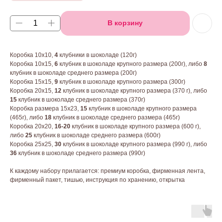
В корзину
Коробка 10х10,
4
клубники в шоколаде (120г)
Коробка 10х15,
6
клубник в шоколаде крупного размера (200г), либо
8
клубник в шоколаде среднего размера (200г)
Коробка 15х15,
9
клубник в шоколаде крупного размера (300г)
Коробка 20х15,
12
клубник в шоколаде крупного размера (370 г), либо
15
клубник в шоколаде среднего размера (370г)
Коробка размера 15х23,
15
клубник в шоколаде крупного размера
(465г), либо
18
клубник в шоколаде среднего размера (465г)
Коробка 20х20,
16-20
клубник в шоколаде крупного размера (600 г),
либо
25
клубник в шоколаде среднего размера (600г)
Коробка 25х25,
30
клубник в шоколаде крупного размера (990 г), либо
36
клубник в шоколаде среднего размера (990г)
К каждому набору прилагается: премиум коробка, фирменная лента,
фирменный пакет, тишью, инструкция по хранению, открытка