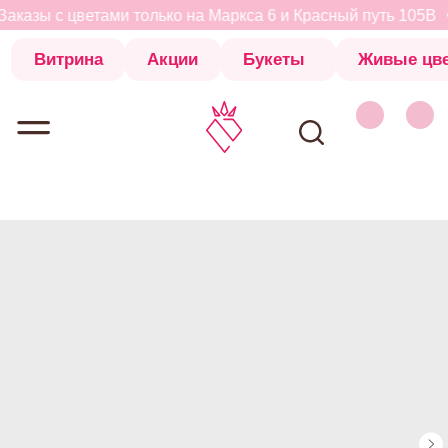
аказы с цветами только на Маркса 6 и Красный путь 105В
Витрина
Акции
Букеты
Живые цветы
Коробки с 
Витрина
Акции
Букеты
Живые цветы
Коробки с 