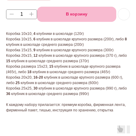
В корзину
Коробка 10х10,
4
клубники в шоколаде (120г)
Коробка 10х15,
6
клубник в шоколаде крупного размера (200г), либо
8
клубник в шоколаде среднего размера (200г)
Коробка 15х15,
9
клубник в шоколаде крупного размера (300г)
Коробка 20х15,
12
клубник в шоколаде крупного размера (370 г), либо
15
клубник в шоколаде среднего размера (370г)
Коробка размера 15х23,
15
клубник в шоколаде крупного размера
(465г), либо
18
клубник в шоколаде среднего размера (465г)
Коробка 20х20,
16-20
клубник в шоколаде крупного размера (600 г),
либо
25
клубник в шоколаде среднего размера (600г)
Коробка 25х25,
30
клубник в шоколаде крупного размера (990 г), либо
36
клубник в шоколаде среднего размера (990г)
К каждому набору прилагается: премиум коробка, фирменная лента,
фирменный пакет, тишью, инструкция по хранению, открытка