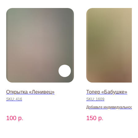
baccaraomsk@gmail.com
ИП Абдрахманова Александра
Открытка «Ленивец»
Топер «Бабушке»
Александровна
SKU:
416
SKU:
1609
ИНН 550151408904
ОГРН 322554300044061
Добавьте индивидуальности 
© БАККАРА 2026
выразительности вашему бук
100
р.
150
р.
набору с помощью стильного