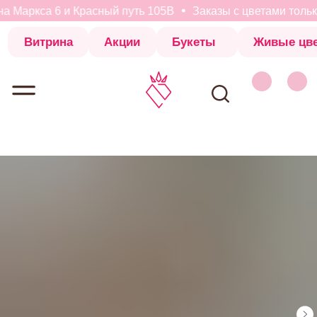
а Маркса 6 и Красный путь 105В
Заказы с цветами только
Витрина
Акции
Букеты
Живые цветы
Коробки с 
Витрина
Акции
Букеты
Живые цветы
Коробки с 