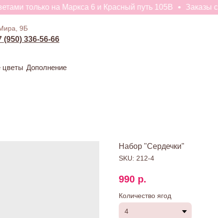
ами только на Маркса 6 и Красный путь 105В
Заказы с цв
ивые цветы
Дополнение
Мира, 9Б
7 (950) 336-56-66
 цветы
Дополнение
Набор "Сердечки"
SKU:
212-4
990
р.
Количество ягод