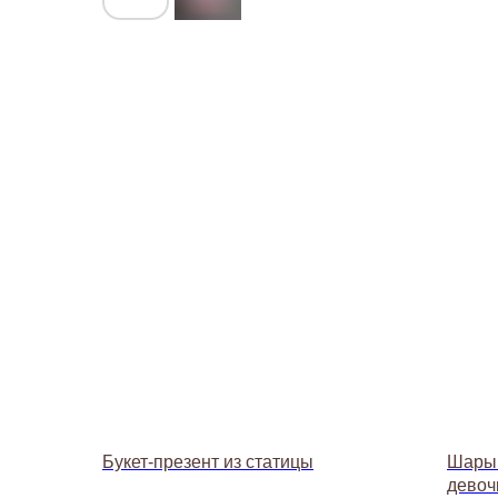
Букет-презент из статицы
Шары 
девоч