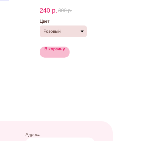
юбому заказу
240
р.
300
р.
Цвет
В корзину
Адреса