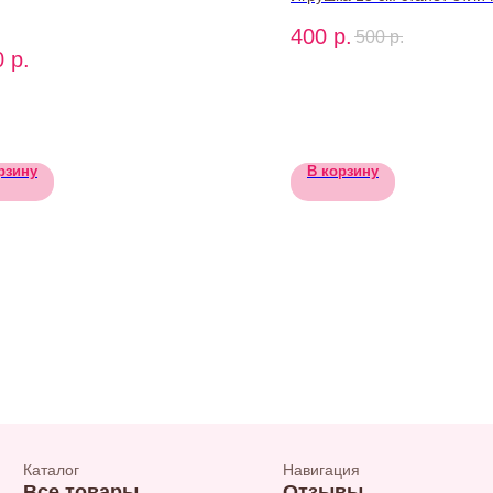
вариантом дополнения к л
400
р.
500
р.
0
р.
рзину
В корзину
Каталог
Навигация
Все товары
Отзывы