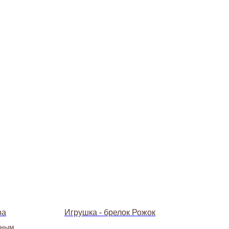
ра
Игрушка - брелок Рожок
чным