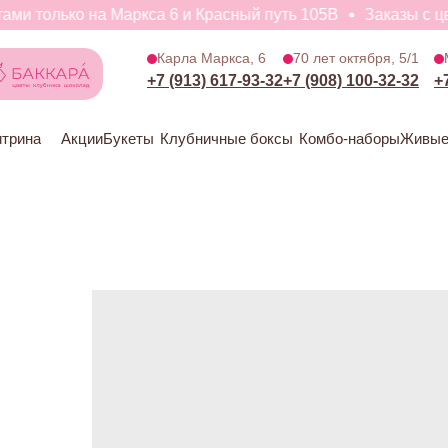
и только на Маркса 6 и Красный путь 105В
Заказы с цвет
Витрина
Акции
Букеты
Клубничные боксы
Комбо-наборы
Ж
Карла Маркса, 6
70 лет октября, 5/1
+7 (913) 617-93-32
+7 (908) 100-32-32
+
итрина
Акции
Букеты
Клубничные боксы
Комбо-наборы
Живые