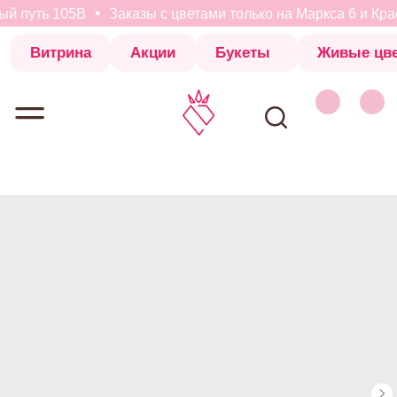
й путь 105В
Заказы с цветами только на Маркса 6 и Крас
Витрина
Акции
Букеты
Живые цветы
Коробки с 
Витрина
Акции
Букеты
Живые цветы
Коробки с 