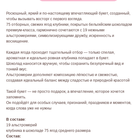
Роскошный, яркий и по-настоящему впечатляющий букет, созданный,
чтобы вызывать восторг с первого взгляда.
75 отборных, свежих ягод клубники, покрытых бельгийским шоколадом
премиум-класса, гармонично сочетаются с 19 нежными
альстромериями, символизирующими дружбу, искренность и
восхищение.
Каждая ягода проходит тщательный отбор — только спелая,
ароматная и идеально ровная клубника попадает в букет.
Шоколад наносится вручную, чтобы сохранить безупречный вид и
тонкий вкус.
Альстромерии дополняют композицию лёгкостью и свежестью,
создавая идеальный баланс между сладостью и природной красотой
Такой букет — не просто подарок, а впечатление, которое хочется
запомнить.
Он подойдёт для особых случаев, признаний, праздников и моментов,
когда слова уже не нужны
В составе
:
19 альстромерий
клубника в шоколаде 75 ягод среднего размера
Состав: