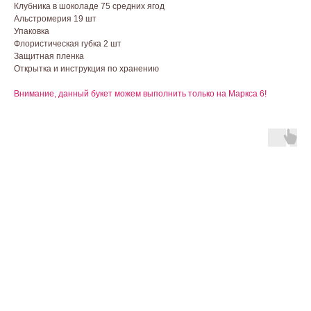
Клубника в шоколаде 75 средних ягод
Альстромерия 19 шт
Упаковка
Флористическая губка 2 шт
Защитная пленка
Открытка и инструкция по хранению
Внимание, данный букет можем выполнить только на Маркса 6!
baccaraomsk@gmail.com
ИП Абдрахманова Александра
Александровна
ИНН 550151408904