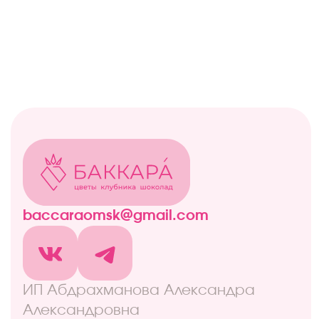
ИП Абдрахманова Александра
Александровна
ИНН 550151408904
ОГРН 322554300044061
© БАККАРА 2026
Каталог
Все товары
Акции
Витрина
Клубничные боксы
Комбо-наборы
Живые цветы
Дополнительно