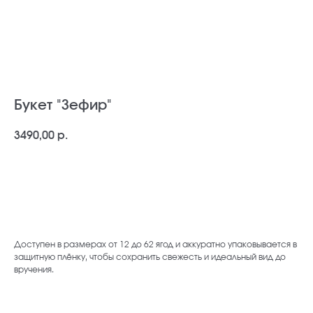
Букет "Зефир"
3490,00
р.
В корзину
Доступен в размерах от 12 до 62 ягод и аккуратно упаковывается в
защитную плёнку, чтобы сохранить свежесть и идеальный вид до
вручения.
baccaraomsk@gmail.com