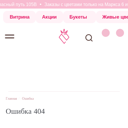
асный путь 105В
Заказы с цветами только на Маркса 6 и
Витрина
Акции
Букеты
Живые цветы
Коробки с 
Витрина
Акции
Букеты
Живые цветы
Коробки с 
Главная
/
Ошибка
Ошибка 404