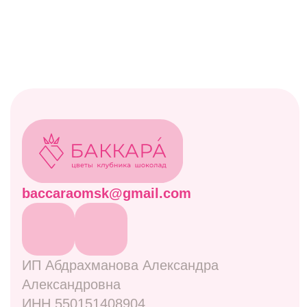
ИП Абдрахманова Александра
Александровна
ИНН 550151408904
ОГРН 322554300044061
© БАККАРА 2026
Каталог
Все товары
Акции
Витрина
Клубничные боксы
Комбо-наборы
Живые цветы
Дополнительно