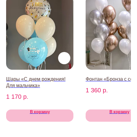
baccaraomsk@gmail.com
ИП Абдрахманова Александра
Александровна
ИНН 550151408904
Шары «С днем рождения!
Фонтан «Бронза с се
ОГРН 322554300044061
Для мальчика»
© БАККАРА 2026
1 360
р.
1 170
р.
В корзину
В корзину
Каталог
Все товары