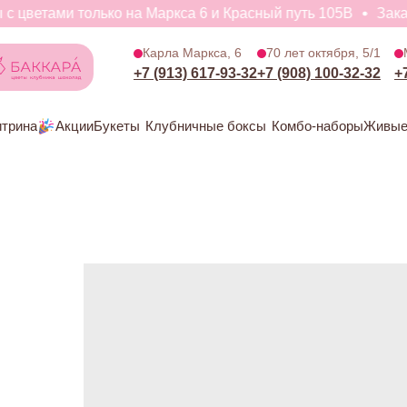
цветами только на Маркса 6 и Красный путь 105В
Заказы 
Витрина
Акции
Букеты
Клубничные боксы
Комбо-наборы
Ж
Карла Маркса, 6
70 лет октября, 5/1
+7 (913) 617-93-32
+7 (908) 100-32-32
+
итрина
Акции
Букеты
Клубничные боксы
Комбо-наборы
Живые