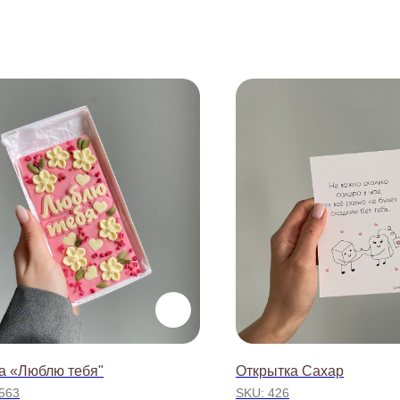
а «Люблю тебя"
Открытка Сахар
563
SKU:
426