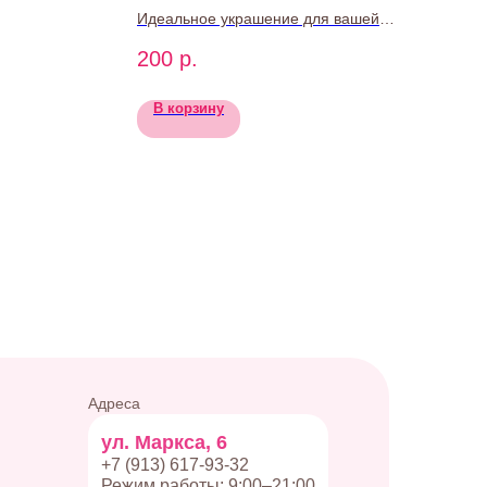
Идеальное украшение для вашей
коробки или набора — наш шоколадный
200
р.
топпер ручной работы. Он добавляет
нотку изящества и праздничного
В корзину
настроения, делая подарок ещё более
уникальным и запоминающимся.
Адреса
ул. Маркса, 6
+7 (913) 617-93-32
Режим работы: 9:00–21:00