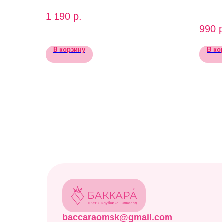
1 190
р.
990
В корзину
В ко
baccaraomsk@gmail.com