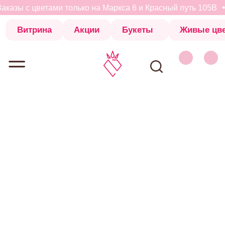
казы с цветами только на Маркса 6 и Красный путь 105В
Витрина
Акции
Букеты
Живые цветы
Коробки с 
Витрина
Акции
Букеты
Живые цветы
Коробки с 