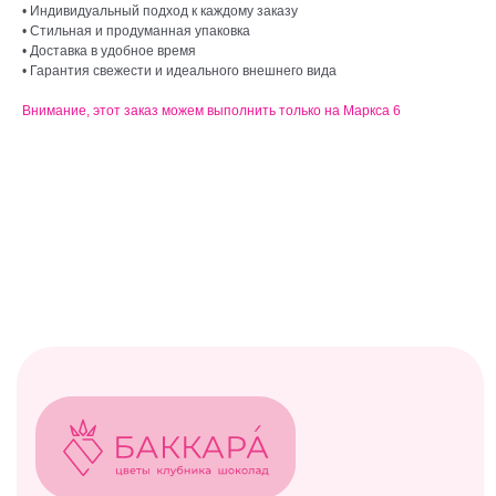
• Индивидуальный подход к каждому заказу
• Стильная и продуманная упаковка
• Доставка в удобное время
• Гарантия свежести и идеального внешнего вида
baccaraomsk@gmail.com
Внимание, этот заказ можем выполнить только на Маркса 6
ИП Абдрахманова Александра
Александровна
ИНН 550151408904
ОГРН 322554300044061
© БАККАРА 2026
Каталог
Все товары
Акции
Витрина
Клубничные боксы