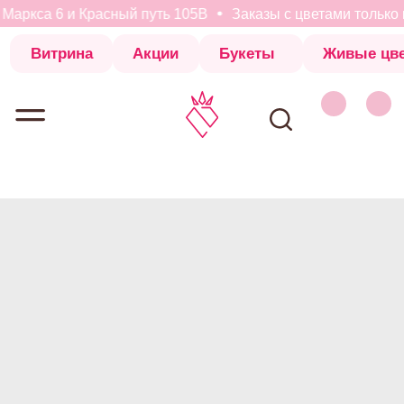
Маркса 6 и Красный путь 105В
Заказы с цветами только н
Витрина
Акции
Букеты
Живые цветы
Коробки с 
Витрина
Акции
Букеты
Живые цветы
Коробки с 