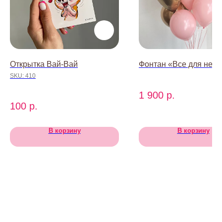
baccaraomsk@gmail.com
ИП Абдрахманова Александра
Открытка Вай-Вай
Фонтан «Все для нее»
Александровна
SKU:
410
ИНН 550151408904
ОГРН 322554300044061
1 900
р.
© БАККАРА 2026
100
р.
В корзину
В корзину
Каталог
Все товары
Акции
Витрина
Клубничные боксы
Комбо-наборы