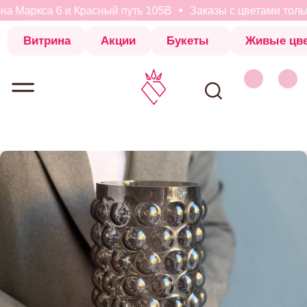
а Маркса 6 и Красный путь 105В
Заказы с цветами только
Витрина
Акции
Букеты
Живые цветы
Коробки с 
Витрина
Акции
Букеты
Живые цветы
Коробки с 