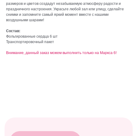
размеров и цветов создадут незабываемую атмосферу радости и
праздничного настроения. Украсьте любой зал или улицу, сделайте
снимки и запомните самый яркий момент вместе с нашими
воздушными шарами!
Состав:
Фольгированные сердца 6 шт
baccaraomsk@gmail.com
Транспортировочный пакет
Внимание, данный заказ можем выполнить только на Маркса 6!
ИП Абдрахманова Александра
Александровна
ИНН 550151408904
ОГРН 322554300044061
© БАККАРА 2026
Каталог
Все товары