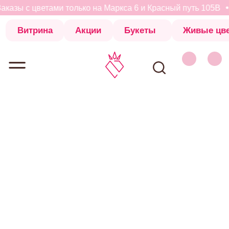
казы с цветами только на Маркса 6 и Красный путь 105В
Витрина
Акции
Букеты
Живые цветы
Коробки с 
Витрина
Акции
Букеты
Живые цветы
Коробки с 