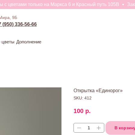
с цветами только на Маркса 6 и Красный путь 105В
Заказ
ивые цветы
Дополнение
Мира, 9Б
7 (950) 336-56-66
 цветы
Дополнение
Открытка «Единорог»
SKU:
412
100
р.
В корзин