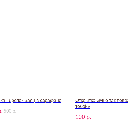
ка - брелок Заяц в сарафане
Открытка «Мне так пове
тобой»
р.
500
р.
100
р.