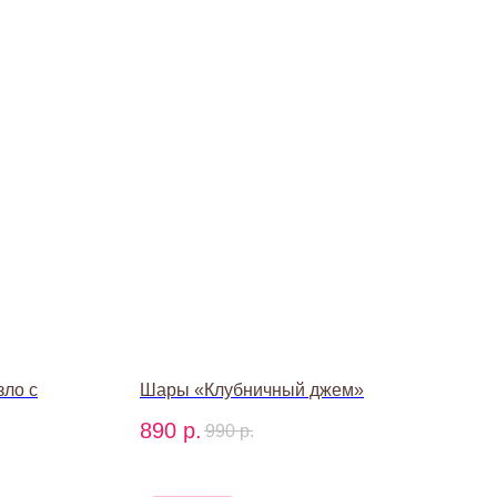
зло с
Шары «Клубничный джем»
890
р.
990
р.