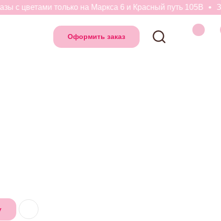
ы с цветами только на Маркса 6 и Красный путь 105В
Зак
Оформить заказ
у