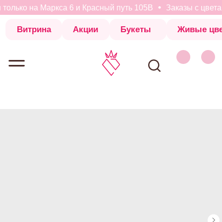
только на Маркса 6 и Красный путь 105В
Заказы с цветам
Витрина
Акции
Букеты
Живые цветы
Коробки с 
Витрина
Акции
Букеты
Живые цветы
Коробки с 