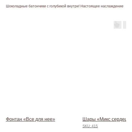
Шоколадные батончики с голубикой внутри! Настоящее наслаждение
baccaraomsk@gmail.com
Фонтан «Все для нее»
Шары «Микс сердец»
SKU:
415