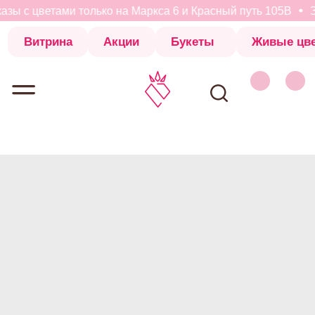
зы с цветами только на Маркса 6 и Красный путь 105В
За
Витрина
Акции
Букеты
Живые цветы
Коробки с 
Витрина
Акции
Букеты
Живые цветы
Коробки с 