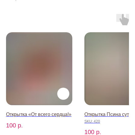
baccaraomsk@gmail.com
Открытка «От всего сердца!»
Открытка Псина сутул
SKU:
420
100
р.
ИП Абдрахманова Александра
100
р.
Александровна