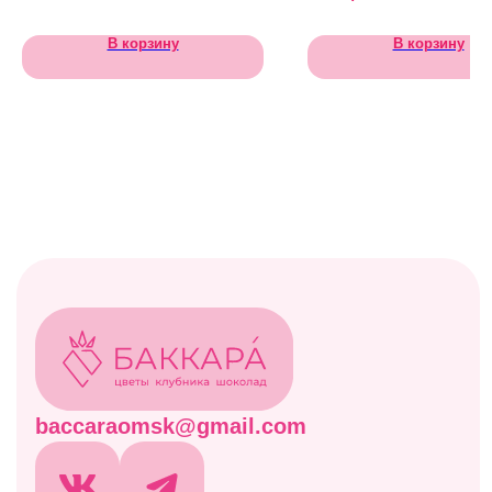
ИНН 550151408904
ОГРН 322554300044061
В корзину
В корзину
© БАККАРА 2026
Каталог
Все товары
Акции
Витрина
Клубничные боксы
Комбо-наборы
Живые цветы
Дополнительно