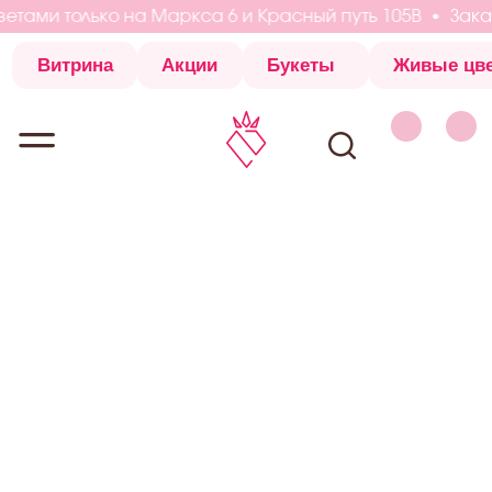
етами только на Маркса 6 и Красный путь 105В
Заказы
Витрина
Акции
Букеты
Живые цветы
Коробки с 
Витрина
Акции
Букеты
Живые цветы
Коробки с 