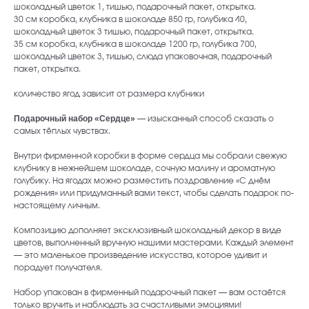
шоколадный цветок 1, тишью, подарочный пакет, открытка.
30 см коробка, клубника в шоколаде 850 гр, голубика 40,
шоколадный цветок 3 тишью, подарочный пакет, открытка.
35 см коробка, клубника в шоколаде 1200 гр, голубика 700,
шоколадный цветок 3, тишью, слюда упаковочная, подарочный
пакет, открытка.
количество ягод зависит от размера клубники
Подарочный набор «Сердце»
— изысканный способ сказать о
самых тёплых чувствах.
Внутри фирменной коробки в форме сердца мы собрали свежую
клубнику в нежнейшем шоколаде, сочную малину и ароматную
голубику. На ягодах можно разместить поздравление «С днём
рождения» или придуманный вами текст, чтобы сделать подарок по-
настоящему личным.
baccaraomsk@gmail.com
Композицию дополняет эксклюзивный шоколадный декор в виде
цветов, выполненный вручную нашими мастерами. Каждый элемент
— это маленькое произведение искусства, которое удивит и
порадует получателя.
ИП Абдрахманова Александра
Александровна
Набор упакован в фирменный подарочный пакет — вам остаётся
ИНН 550151408904
только вручить и наблюдать за счастливыми эмоциями!