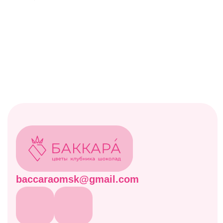
ОГРН 322554300044061
© БАККАРА 2026
Каталог
Все товары
Акции
Витрина
Клубничные боксы
Комбо-наборы
Живые цветы
Дополнительно
Навигация
Отзывы