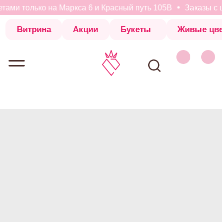
тами только на Маркса 6 и Красный путь 105В
Заказы с ц
Витрина
Акции
Букеты
Живые цветы
Коробки с 
Витрина
Акции
Букеты
Живые цветы
Коробки с 