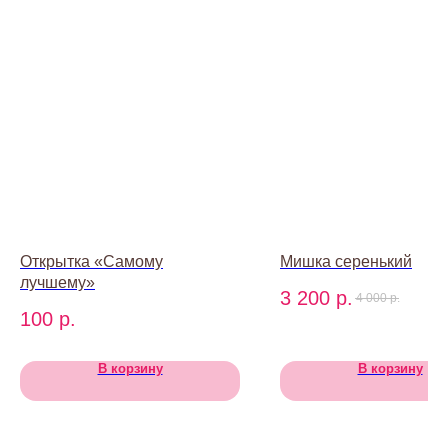
baccaraomsk@gmail.com
ИП Абдрахманова Александра
Александровна
ИНН 550151408904
Открытка «Самому
Мишка серенький
ОГРН 322554300044061
лучшему»
© БАККАРА 2026
3 200
р.
4 000
р.
100
р.
В корзину
В корзину
Каталог
Все товары